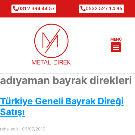
0312 394 44 57
0532 527 14 96
MENÜ
adıyaman bayrak direkleri
Türkiye Geneli Bayrak Direği
Satışı
reha-edit
|
06/07/2019