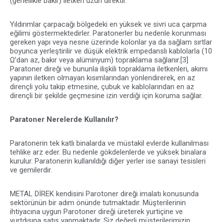
(genellikle bakır) iletken uzun direktir.
Yıldırımlar çarpacağı bölgedeki en yüksek ve sivri uca çarpma
eğilimi göstermektedirler. Paratonerler bu nedenle korunması
gereken yapı veya nesne üzerinde kolonlar ya da sağlam sırtlar
boyunca yerleştirilir ve düşük elektrik empedanslı kablolarla (10
Ω’dan az, bakır veya alüminyum) topraklama sağlanır.[3]
Paratoner direği ve bununla ilişkili topraklama iletkenleri, akımı
yapının iletken olmayan kısımlarından yönlendirerek, en az
dirençli yolu takip etmesine, çubuk ve kablolarından en az
dirençli bir şekilde geçmesine izin verdiği için koruma sağlar.
Paratoner Nerelerde Kullanılır?
Paratonerin tek katlı binalarda ve müstakil evlerde kullanılması
tehlike arz eder. Bu nedenle gökdelenlerde ve yüksek binalara
kurulur. Paratonerin kullanıldığı diğer yerler ise sanayi tesisleri
ve gemilerdir.
METAL DİREK kendisini Parotoner direği imalatı konusunda
sektörünün bir adım önünde tutmaktadır. Müşterilerinin
ihtiyacına uygun Parotoner direği üreterek yurtiçine ve
yurtdışına satış yapmaktadır. Siz değerli müşterilerimizin