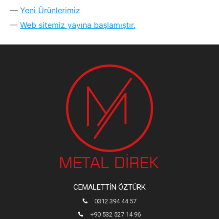
Yeni Ürünlerimiz
Web sitemiz yayına başlamıştır.
CEMALETTIN ÖZTÜRK
0312 394 44 57
+90 532 527 14 96