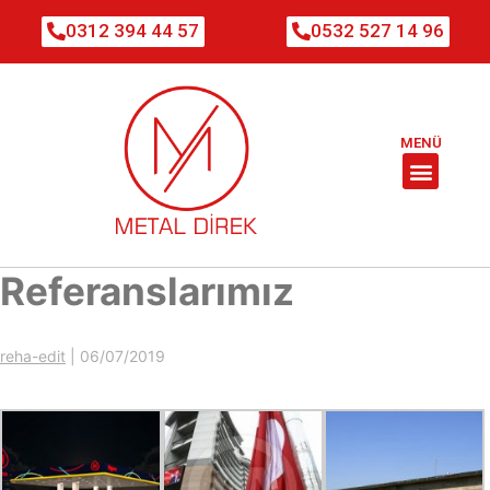
0312 394 44 57
0532 527 14 96
MENÜ
Referanslarımız
reha-edit
|
06/07/2019