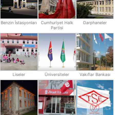
Benzin İstasyonları
Cumhuriyet Halk
Darphaneler
Partisi
Liseler
Üniversiteler
Vakıflar Bankası