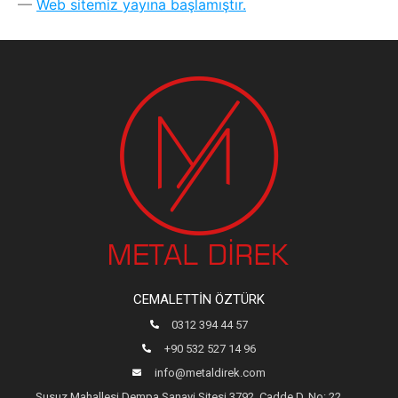
Web sitemiz yayına başlamıştır.
CEMALETTIN ÖZTÜRK
0312 394 44 57
+90 532 527 14 96
info@metaldirek.com
Susuz Mahallesi Dempa Sanayi Sitesi 3792. Cadde D. No: 22