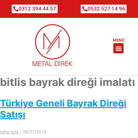
0312 394 44 57
0532 527 14 96
MENÜ
bitlis bayrak direği imalatı
Türkiye Geneli Bayrak Direği
Satışı
reha-edit
|
06/07/2019