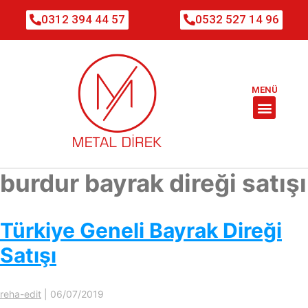
0312 394 44 57
0532 527 14 96
MENÜ
burdur bayrak direği satışı
Türkiye Geneli Bayrak Direği
Satışı
reha-edit
|
06/07/2019