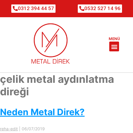
0312 394 44 57
0532 527 14 96
MENÜ
çelik metal aydınlatma
direği
Neden Metal Direk?
reha-edit
|
06/07/2019