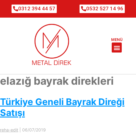
0312 394 44 57
0532 527 14 96
MENÜ
elazığ bayrak direkleri
Türkiye Geneli Bayrak Direği
Satışı
reha-edit
|
06/07/2019