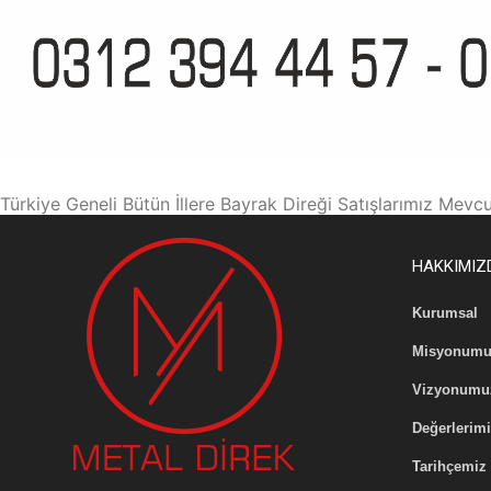
Türkiye Geneli Bütün İllere Bayrak Direği Satışlarımız Mevcu
HAKKIMIZ
Kurumsal
Misyonumu
Vizyonumu
Değerlerim
Tarihçemiz