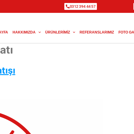
0312 394 44 57
AYFA
HAKKIMIZDA
ÜRÜNLERIMIZ
REFERANSLARIMIZ
FOTO GA
atı
tışı