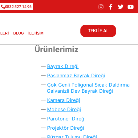
0532 527 14 96
TEKLİF AL
LERI
BLOG
İLETIŞIM
Ürünlerimiz
Bayrak Direği
Paslanmaz Bayrak Direği
Çok Genli Poligonal Sıcak Daldırma
Galvanizli Dev Bayrak Direği
Kamera Direği
Mobese Direği
Parotoner Direği
Projektör Direği
Rüzgar Tulumu Direği