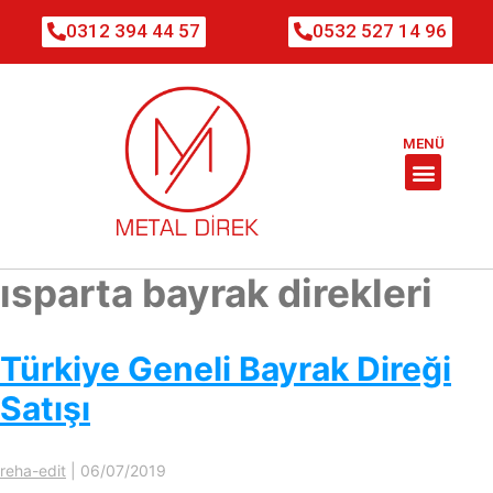
0312 394 44 57
0532 527 14 96
MENÜ
ısparta bayrak direkleri
Türkiye Geneli Bayrak Direği
Satışı
reha-edit
|
06/07/2019