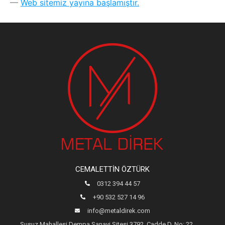
Web sitemiz yayına başlamıştır.
CEMALETTIN ÖZTÜRK
0312 394 44 57
+90 532 527 14 96
info@metaldirek.com
Susuz Mahallesi Dempa Sanayi Sitesi 3792. Cadde D. No: 22