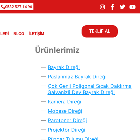
0532 527 14 96
TEKLİF AL
LERI
BLOG
İLETIŞIM
Ürünlerimiz
Bayrak Direği
Paslanmaz Bayrak Direği
Çok Genli Poligonal Sıcak Daldırma
Galvanizli Dev Bayrak Direği
Kamera Direği
Mobese Direği
Parotoner Direği
Projektör Direği
Rüzgar Tulumu Direği