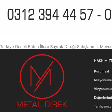
Türkiye Geneli Bütün İllere Bayrak Direği Satışlarımız Mevcu
HAKKIMIZ
Kurumsal
Misyonumu
Vizyonumu
Değerlerim
Tarihçemiz