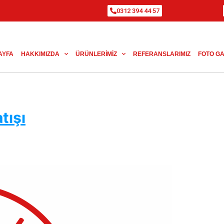
0312 394 44 57
AYFA
HAKKIMIZDA
ÜRÜNLERIMIZ
REFERANSLARIMIZ
FOTO GA
tışı