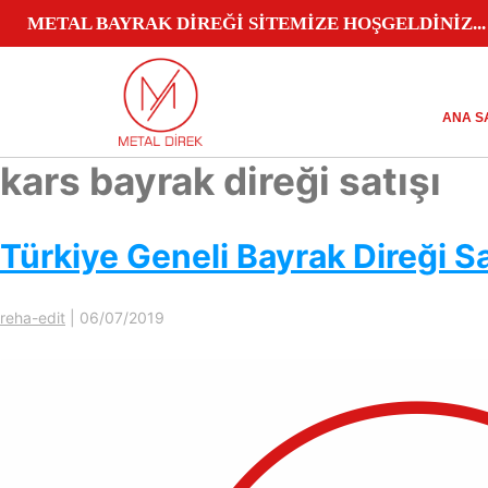
METAL BAYRAK DİREĞİ SİTEMİZE HOŞGELDİNİZ...
ANA S
kars bayrak direği satışı
Türkiye Geneli Bayrak Direği Sa
reha-edit
|
06/07/2019