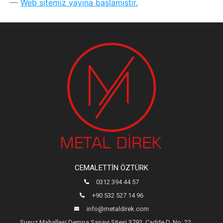
Web sitemiz yayına başlamıştır.
CEMALETTIN ÖZTÜRK
0312 394 44 57
+90 532 527 14 96
info@metaldirek.com
Susuz Mahallesi Dempa Sanayi Sitesi 3792. Cadde D. No: 22