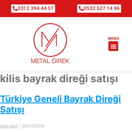
0312 394 44 57
0532 527 14 96
MENÜ
kilis bayrak direği satışı
Türkiye Geneli Bayrak Direği
Satışı
reha-edit
|
06/07/2019