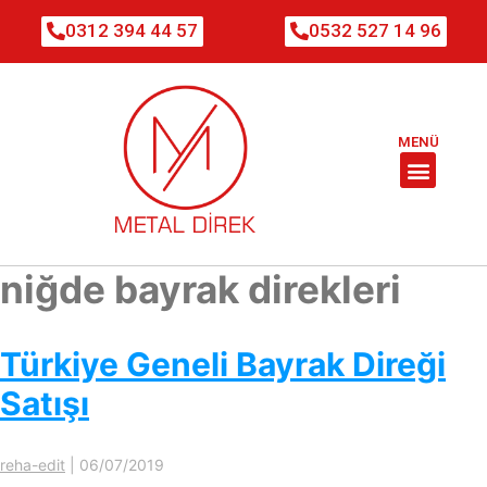
0312 394 44 57
0532 527 14 96
MENÜ
niğde bayrak direkleri
Türkiye Geneli Bayrak Direği
Satışı
reha-edit
|
06/07/2019