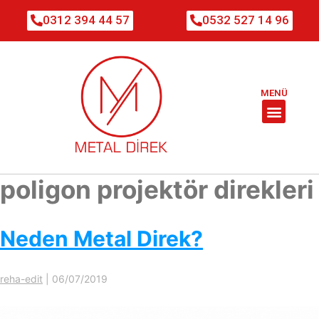
0312 394 44 57
0532 527 14 96
MENÜ
poligon projektör direkleri
Neden Metal Direk?
reha-edit
|
06/07/2019