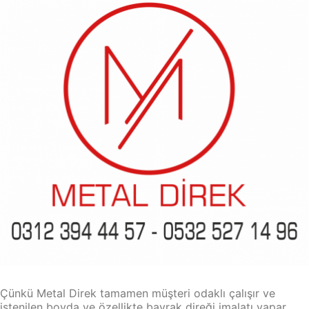
Çünkü Metal Direk tamamen müşteri odaklı çalışır ve
istenilen boyda ve özellikte bayrak direği imalatı yapar.