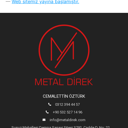
Web sitemiz yayına başlamıştır.
CEMALETTIN ÖZTÜRK
0312 394 44 57
+90 532 527 14 96
info@metaldirek.com
Susuz Mahallesi Dempa Sanayi Sitesi 3792. Cadde D. No: 22