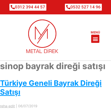
0312 394 44 57
0532 527 14 96
MENÜ
sinop bayrak direği satışı
Türkiye Geneli Bayrak Direği
Satışı
reha-edit
|
06/07/2019