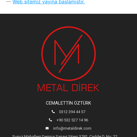
Web sitemiz yayına başlamıştır.
CEMALETTIN ÖZTÜRK
0312 394 44 57
+90 532 527 14 96
info@metaldirek.com
Susuz Mahallesi Dempa Sanayi Sitesi 3792. Cadde D. No: 22