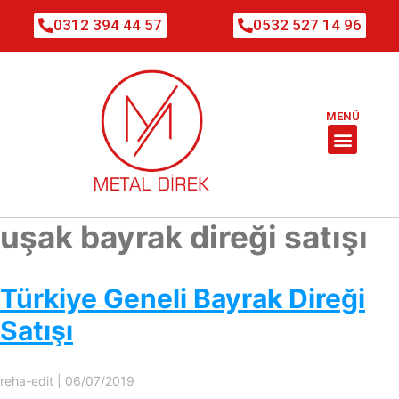
0312 394 44 57
0532 527 14 96
MENÜ
uşak bayrak direği satışı
Türkiye Geneli Bayrak Direği
Satışı
reha-edit
|
06/07/2019