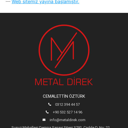
Web sitemiz yayına başlamıştır.
CEMALETTIN ÖZTÜRK
0312 394 44 57
+90 532 527 14 96
info@metaldirek.com
Susuz Mahallesi Dempa Sanayi Sitesi 3792. Cadde D. No: 22