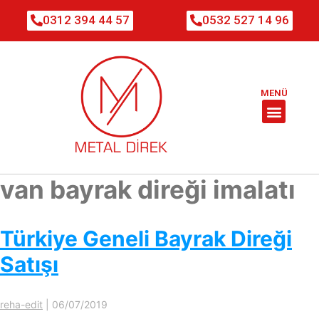
0312 394 44 57
0532 527 14 96
MENÜ
van bayrak direği imalatı
Türkiye Geneli Bayrak Direği
Satışı
reha-edit
|
06/07/2019